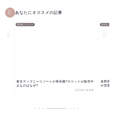
あなたにオススメの記事
観光地・レジャー
観光地・レ
東京ディズニーリゾートが再休園?チケットが販売中
長野県
止なのはなぜ?
や営業時
2026年7月30日