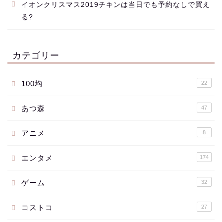
イオンクリスマス2019チキンは当日でも予約なしで買え
る?
カテゴリー
100均
22
あつ森
47
アニメ
8
エンタメ
174
ゲーム
32
コストコ
27