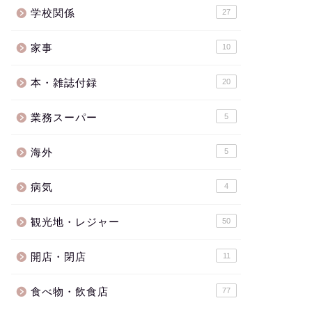
学校関係
27
家事
10
本・雑誌付録
20
業務スーパー
5
海外
5
病気
4
観光地・レジャー
50
開店・閉店
11
食べ物・飲食店
77