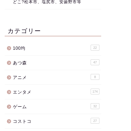
どこ?松本市、塩尻市、安曇野市等
カテゴリー
100均
22
あつ森
47
アニメ
8
エンタメ
174
ゲーム
32
コストコ
27