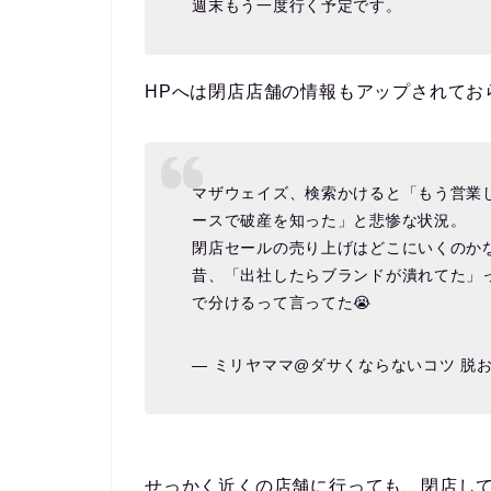
週末もう一度行く予定です。
HPへは閉店店舗の情報もアップされてお
マザウェイズ、検索かけると「もう営業
ースで破産を知った」と悲惨な状況。
閉店セールの売り上げはどこにいくのか
昔、「出社したらブランドが潰れてた」
で分けるって言ってた😭
— ミリヤママ@ダサくならないコツ 脱おばさん
せっかく近くの店舗に行っても、閉店し