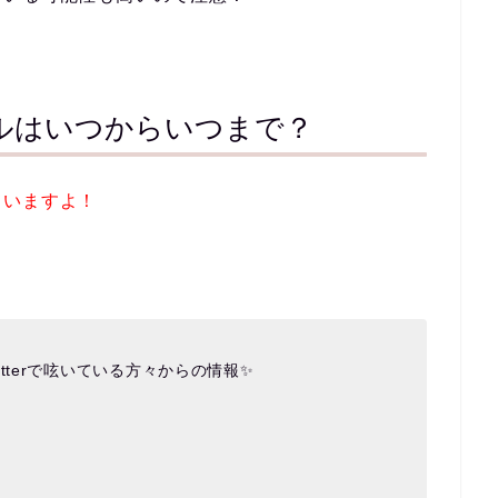
ルはいつからいつまで？
ていますよ！
。
tterで呟いている方々からの情報✨