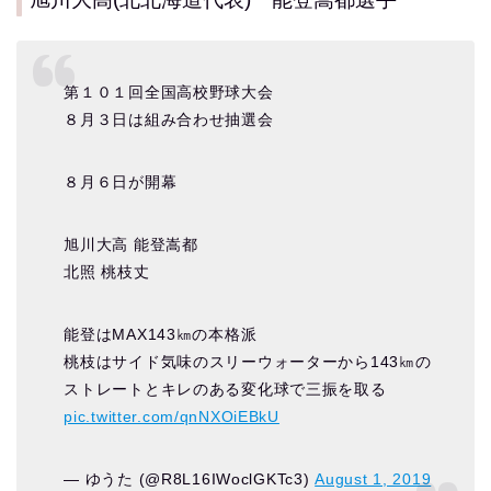
第１０１回全国高校野球大会
８月３日は組み合わせ抽選会
８月６日が開幕
旭川大高 能登嵩都
北照 桃枝丈
能登はMAX143㎞の本格派
桃枝はサイド気味のスリーウォーターから143㎞の
ストレートとキレのある変化球で三振を取る
pic.twitter.com/qnNXOiEBkU
— ゆうた (@R8L16IWoclGKTc3)
August 1, 2019