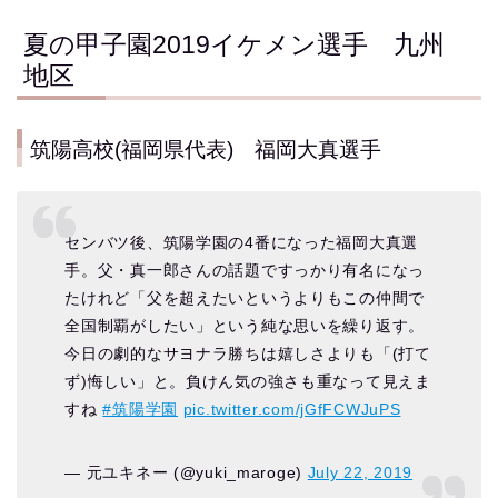
夏の甲子園2019イケメン選手 九州
地区
筑陽高校(福岡県代表) 福岡大真選手
センバツ後、筑陽学園の4番になった福岡大真選
手。父・真一郎さんの話題ですっかり有名になっ
たけれど「父を超えたいというよりもこの仲間で
全国制覇がしたい」という純な思いを繰り返す。
今日の劇的なサヨナラ勝ちは嬉しさよりも「(打て
ず)悔しい」と。負けん気の強さも重なって見えま
すね
#筑陽学園
pic.twitter.com/jGfFCWJuPS
— 元ユキネー (@yuki_maroge)
July 22, 2019