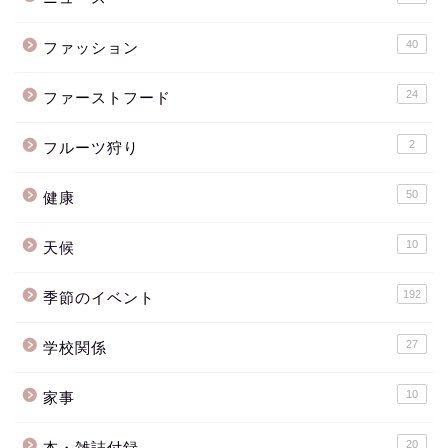
40
ファッション
24
ファーストフード
2
フルーツ狩り
50
健康
10
天候
192
季節のイベント
27
学校関係
10
家事
20
本・雑誌付録