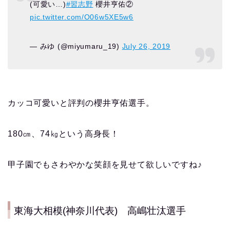
(可愛い…)
#習志野
櫻井亨佑②
pic.twitter.com/O06w5XE5w6
— みゆ (@miyumaru_19)
July 26, 2019
カッコ可愛いと評判の櫻井亨佑選手。
180㎝、74㎏という高身長！
甲子園でもさわやかな笑顔を見せて欲しいですね♪
東海大相模(神奈川代表) 高嶋壮汰選手