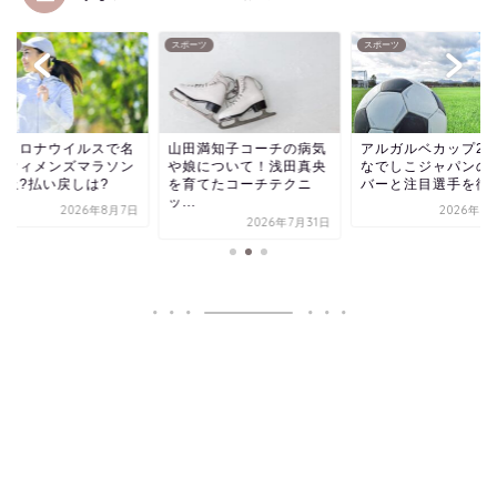
ーツ
スポーツ
スポーツ
型コロナウイルスで名
山田満知子コーチの病気
アルガルベカップ20
屋ウィメンズマラソン
や娘について！浅田真央
なでしこジャパンの
中止?払い戻しは?
を育てたコーチテクニ
バーと注目選手を徹底.
ッ...
2026年8月7日
2026年7
2026年7月31日