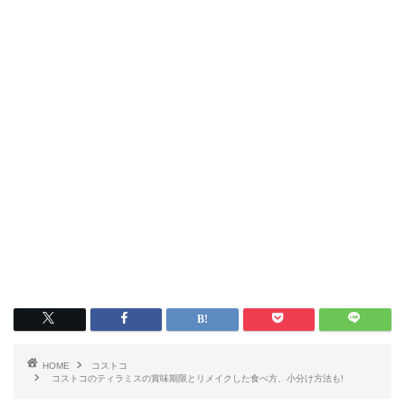
HOME
コストコ
コストコのティラミスの賞味期限とリメイクした食べ方、小分け方法も!