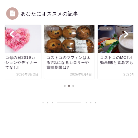
あなたにオススメの記事
トコ
コストコ
コストコ
コストコのマフィンは太
ストコ母の日2019カ
コストコのMCTオイ
る?気になるカロリーや
ネーションやディナー
効果!味と飲み方も!
賞味期限は?
おもてなし!
2026年8月2日
2026年8月4日
2026年8