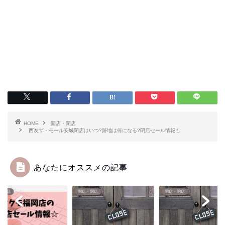
HOME
開店・閉店
西友ザ・モール安城閉店はいつ?跡地は何になる?閉店セール情報も
あなたにオススメの記事
・閉店
開店・閉店
開店・閉店