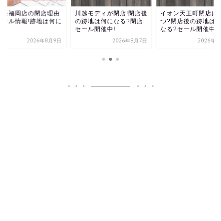
クモ福岡店の閉店理由
川越モディが閉店!閉店後
イオン天王町閉店は
セール情報!跡地は何に
の跡地は何になる?閉店
つ?閉店後の跡地は
る?
セール開催中!
なる?セール開催中!
2026年8月9日
2026年8月7日
2026年8