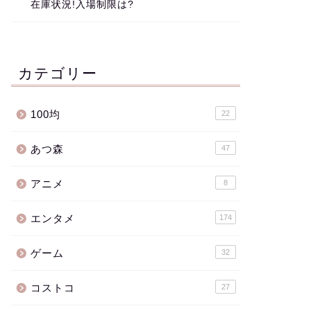
在庫状況!入場制限は?
カテゴリー
100均
22
あつ森
47
アニメ
8
エンタメ
174
ゲーム
32
コストコ
27