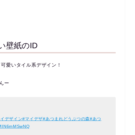
い壁紙のID
、可愛いタイル系デザイン！
さんー
マイデザイン
#マイデザ
#あつまれどうぶつの森
#あつ
om/MIN6mMSwNQ