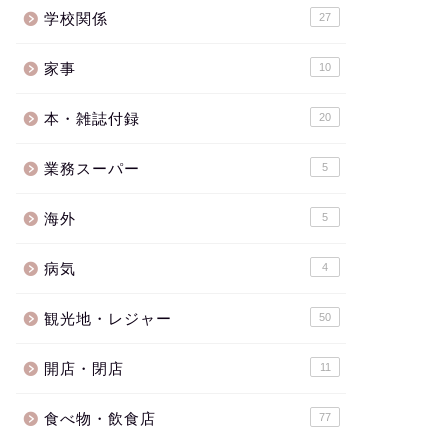
学校関係
27
家事
10
本・雑誌付録
20
業務スーパー
5
海外
5
病気
4
観光地・レジャー
50
開店・閉店
11
食べ物・飲食店
77