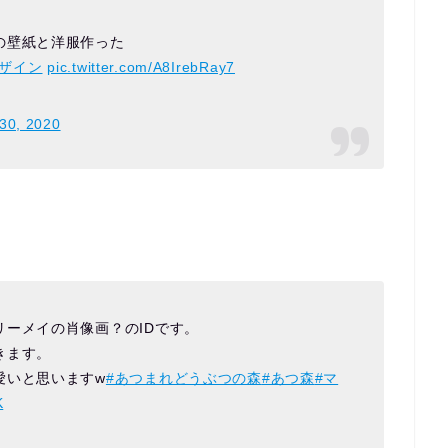
の壁紙と洋服作った
デザイン
pic.twitter.com/A8IrebRay7
30, 2020
ーメイの肖像画？のIDです。
きます。
愛いと思いますw
#あつまれどうぶつの森
#あつ森
#マ
K