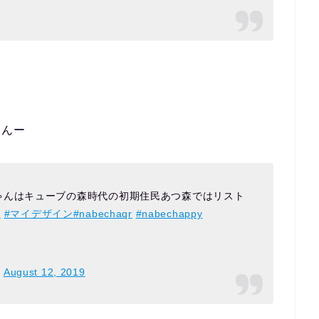
)さんー
ゃんはキューブの森時代の初期住民あつ森ではリスト
森
#マイデザイン
#nabechaqr
#nabechappy
)
August 12, 2019