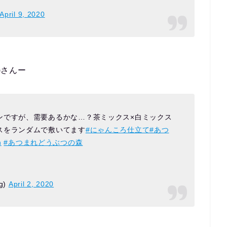
April 9, 2020
g)さんー
ンですが、需要あるかな…？茶ミックス×白ミックス
スをランダムで敷いてます
#にゃんころ仕立て
#あつ
n
#あつまれどうぶつの森
g)
April 2, 2020