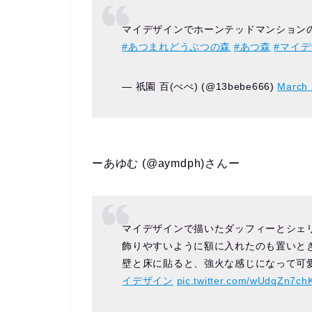
マイデザインでホーンテッドマンション
#あつまれどうぶつの森
#あつ森
#マイ
— 祇園 百(べべ) (@13bebe666)
March 
ーあゆむ (@aymdph)さんー
マイデザインで描いたダッフィーとシェリ
飾りやすいように額に入れたのも置いと
壁と床に貼ると、強火な感じになって可
イデザイン
pic.twitter.com/wUdqZn7ch