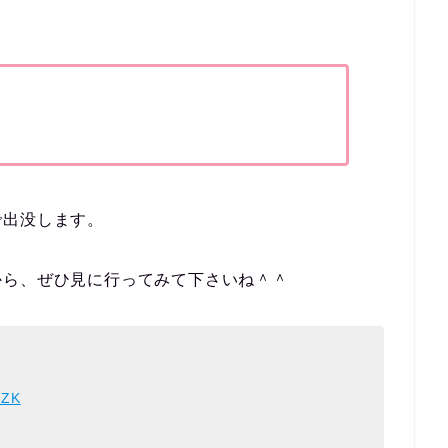
、
で出没します。
から、ぜひ見に行ってみて下さいね＾＾
HZK