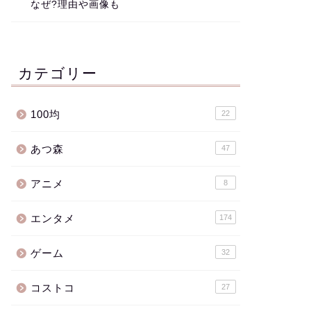
なぜ?理由や画像も
カテゴリー
100均
22
あつ森
47
アニメ
8
エンタメ
174
ゲーム
32
コストコ
27