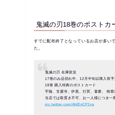
鬼滅の刃18巻のポストカ
すでに配布終了となっているお店が多いで
た。
鬼滅の刃 在庫状況
17巻のみ品切れ中、12月中旬以降入荷
18巻 購入特典のポストカード
宇髄、甘露寺、伊黒、行冥、童磨、 猗窩
当店では取置き不可、お一人様につき一
pic.twitter.com/AldEnCP1ya