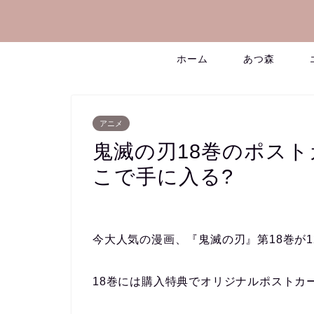
ホーム
あつ森
アニメ
鬼滅の刃18巻のポス
こで手に入る?
今大人気の漫画、『鬼滅の刃』第18巻が1
18巻には購入特典でオリジナルポストカ