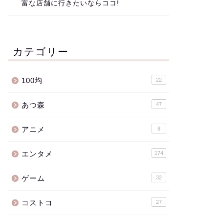
富な店舗に行きたいならココ!
カテゴリー
100均
22
あつ森
47
アニメ
8
エンタメ
174
ゲーム
32
コストコ
27