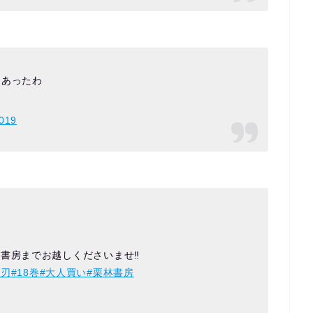
ゃあったわ
019
書房までお越しくださいませ‼️
の刃
#18巻
#大人買い
#栗林書房