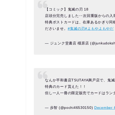
【コミック】鬼滅の刃 18
店頭分完売しました･･次回重版からの
特典ポストカードは、在庫あるかぎり同
ださいませ。
#鬼滅の刃
#よもやよもやだ
— ジュンク堂書店 橿原店 (@junkudoks
なんか平和書店TSUTAYA興戸店で、鬼
特典のカード貰えた！！
但し一人一冊の限定販売でカードはラン
— 歩智 (@pochi46530150)
December 6