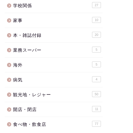
学校関係
27
家事
10
本・雑誌付録
20
業務スーパー
5
海外
5
病気
4
観光地・レジャー
50
開店・閉店
11
食べ物・飲食店
77