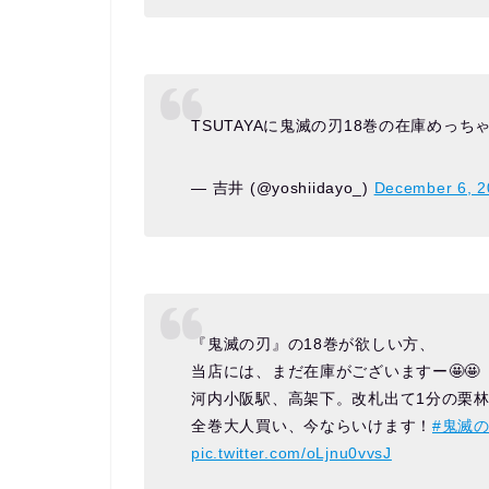
TSUTAYAに鬼滅の刃18巻の在庫めっち
— 吉井 (@yoshiidayo_)
December 6, 2
『鬼滅の刃』の18巻が欲しい方、
当店には、まだ在庫がございますー🤩🤩
河内小阪駅、高架下。改札出て1分の栗林
全巻大人買い、今ならいけます！
#鬼滅
pic.twitter.com/oLjnu0vvsJ