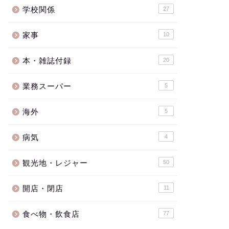
学校関係
27
家事
10
本・雑誌付録
20
業務スーパー
5
海外
5
病気
4
観光地・レジャー
50
開店・閉店
11
食べ物・飲食店
77