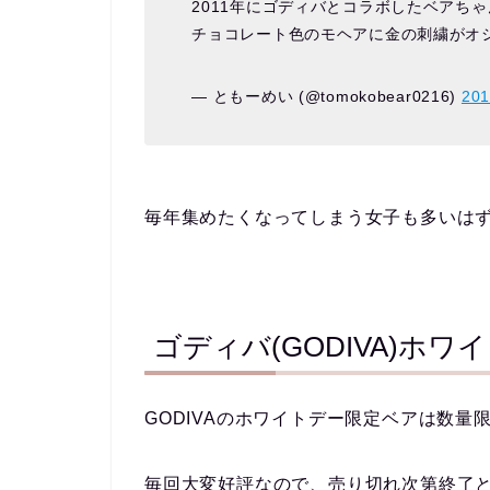
2011年にゴディバとコラボしたベアちゃ
チョコレート色のモヘアに金の刺繍がオシ
— ともーめい (@tomokobear0216)
20
毎年集めたくなってしまう女子も多いはず
ゴディバ(GODIVA)ホ
GODIVAのホワイトデー限定ベアは
数量
毎回大変好評なので、売り切れ次第終了