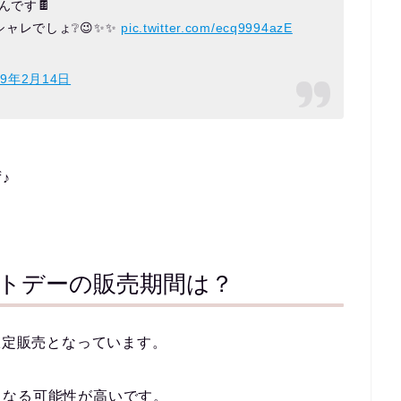
んです🍫
ャレでしょ❔😉✨✨
pic.twitter.com/ecq9994azE
19年2月14日
♪
ワイトデーの販売期間は？
限定販売
となっています。
となる可能性が高いです。