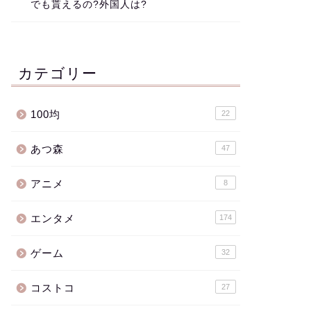
でも貰えるの?外国人は?
カテゴリー
100均
22
あつ森
47
アニメ
8
エンタメ
174
ゲーム
32
コストコ
27