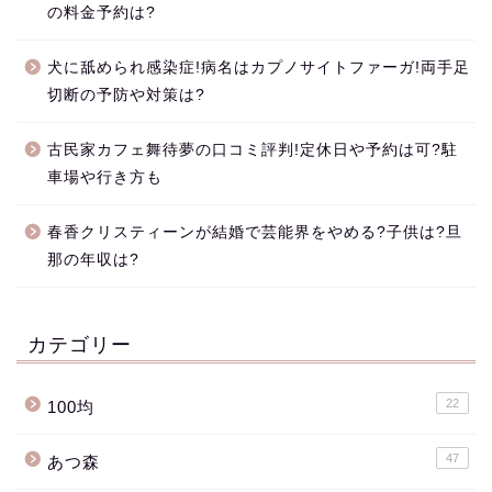
の料金予約は?
犬に舐められ感染症!病名はカプノサイトファーガ!両手足
切断の予防や対策は?
古民家カフェ舞待夢の口コミ評判!定休日や予約は可?駐
車場や行き方も
春香クリスティーンが結婚で芸能界をやめる?子供は?旦
那の年収は?
カテゴリー
22
100均
47
あつ森