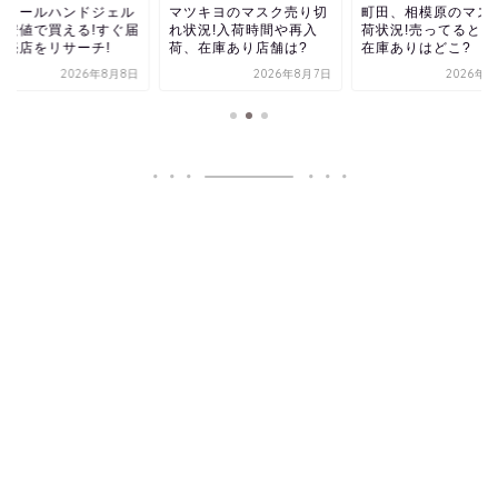
ルコールハンドジェル
マツキヨのマスク売り切
町田、相模原のマス
最安値で買える!すぐ届
れ状況!入荷時間や再入
荷状況!売ってるとこ
販売店をリサーチ!
荷、在庫あり店舗は?
在庫ありはどこ?
2026年8月8日
2026年8月7日
2026年8