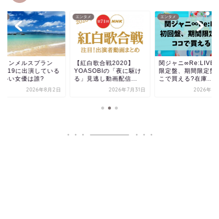
タメ
エンタメ
エンタメ
ニコンメルスプラン
【紅白歌合戦2020】
関ジャニ∞Re:LIVE
M2019に出演している
YOASOBIの「夜に駆け
限定盤、期間限定盤
わいい女優は誰?
る」見逃し動画配信...
こで買える?在庫...
2026年8月2日
2026年7月31日
2026年7