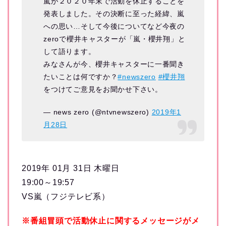
嵐が２０２０年末で活動を休止することを
発表しました。その決断に至った経緯、嵐
への思い…そして今後についてなど今夜の
zeroで櫻井キャスターが「嵐・櫻井翔」と
して語ります。
みなさんが今、櫻井キャスターに一番聞き
たいことは何ですか？
#newszero
#櫻井翔
をつけてご意見をお聞かせ下さい。
— news zero (@ntvnewszero)
2019年1
月28日
2019年 01月 31日 木曜日
19:00～19:57
VS嵐（フジテレビ系）
※番組冒頭で活動休止に関するメッセージがメ