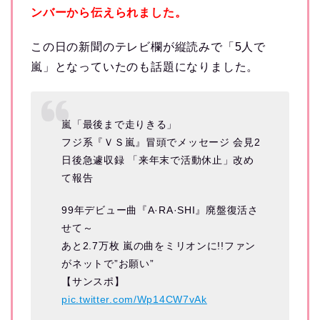
ンバーから伝えられました。
この日の新聞のテレビ欄が縦読みで「5人で
嵐」となっていたのも話題になりました。
嵐「最後まで走りきる」
フジ系『ＶＳ嵐』冒頭でメッセージ 会見2
日後急遽収録 「来年末で活動休止」改め
て報告
99年デビュー曲『A·RA·SHI』廃盤復活さ
せて～
あと2.7万枚 嵐の曲をミリオンに!!ファン
がネットで”お願い”
【サンスポ】
pic.twitter.com/Wp14CW7vAk