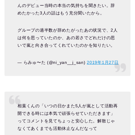
んのデビュー当時の本当の気持ちを聞きたい。辞
めたかった3人の話はもう充分聞いたから。
グループの過半数が辞めたがったあの状況で、2人
は何を思っていたのか、あの若さでどれだけの思
いで嵐と向き合ってくれていたのかを知りたい。
— らみゅ〜た (@ni_yan__j_san)
2019年1月27日
相葉くんの「いつの日かまた5人が嵐として活動再
開できる時には本気で頑張らせていただきます」
ってコメントを見てちょっと安心した。解散じゃ
なくてあくまでも活動休止なんだなって