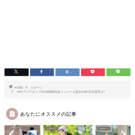
HOME
スポーツ
AFCアジアカップ2019韓国代表メンバーと戦力分析!注目選手は?
あなたにオススメの記事
ーツ
スポーツ
スポーツ