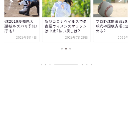
校野球2019愛知県大
新型コロナウイルスで名
プロ野球開幕戦201
の優勝校をズバリ予想!
古屋ウィメンズマラソン
球式や国歌斉唱は誰
目選手も!
は中止?払い戻しは?
める?
2026年8月4日
2026年7月28日
2026年8